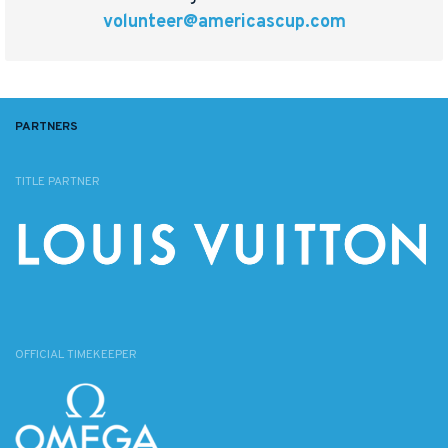
volunteer@americascup.com
PARTNERS
TITLE PARTNER
OFFICIAL TIMEKEEPER